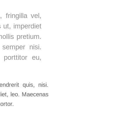
ringilla vel,
 ut, imperdiet
ollis pretium.
 semper nisi.
porttitor eu,
drerit quis, nisi.
diet, leo. Maecenas
ortor.