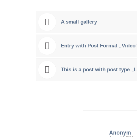
A small gallery
Entry with Post Format „Video
This is a post with post type „
Anonym