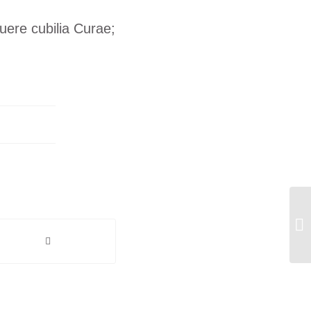
suere cubilia Curae;
A 