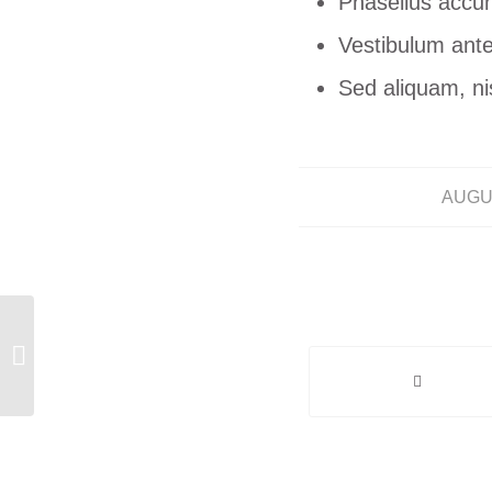
Phasellus accum
Vestibulum ante 
Sed aliquam, nis
AUGUS
Entry without preview image