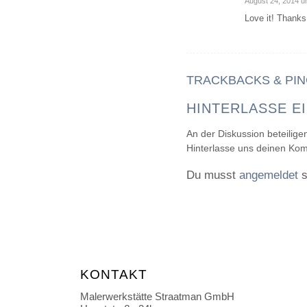
August 24, 2014 u
sagte:
Love it! Thanks 
TRACKBACKS & PI
HINTERLASSE E
An der Diskussion beteilige
Hinterlasse uns deinen Ko
Du musst
angemeldet
s
KONTAKT
Malerwerkstätte Straatman GmbH