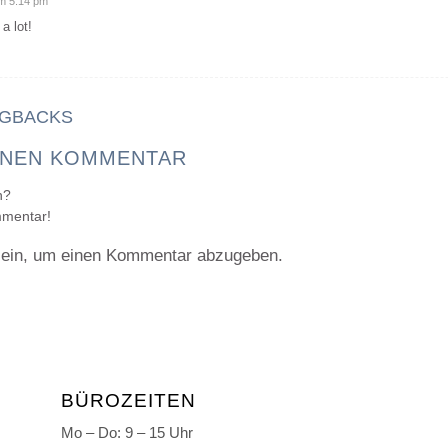
m 5:14 pm
a lot!
NGBACKS
INEN KOMMENTAR
n?
mmentar!
ein, um einen Kommentar abzugeben.
BÜROZEITEN
Mo – Do:
9
– 15 Uhr