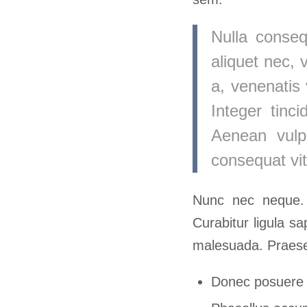
Nulla conseq
aliquet nec, 
a, venenatis 
Integer tinc
Aenean vulpu
consequat vit
Nunc nec neque. P
Curabitur ligula s
malesuada. Praesen
Donec posuere 