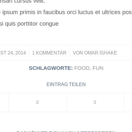
san cursus velit.
ipsum primis in faucibus orci luctus et ultrices po
i quis porttitor congue
/
/
T 24, 2014
1 KOMMENTAR
VON
OMAR ISHAKE
SCHLAGWORTE:
FOOD
,
FUN
EINTRAG TEILEN