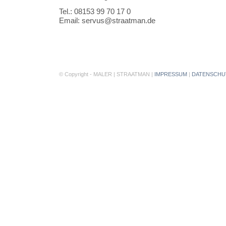
Tel.: 08153 99 70 17 0
Email: servus@straatman.de
© Copyright - MALER | STRAATMAN |
IMPRESSUM
|
DATENSCHU